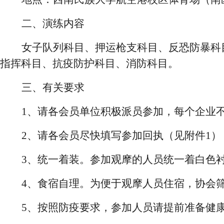
二、演练内容
女子队列科目、押运枪支科目、反恐防暴科
指挥科目、抗疫防护科目、消防科目
。
三、有关要求
1、请各会员单位
积极派员参加，每个企业
2、请各
会员
尽快填写参加回执（见附件
1
3、统一着装。参加观摩的人员统一着白色
4、食宿自理。为
便于观摩人员住宿
，协会
5、按照防疫要求，参
加
人员请提前准备健