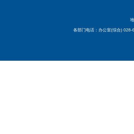
地
各部门电话：办公室(综合) 028-6110