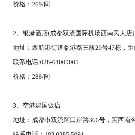
价格：
269/间
2、
银港酒店
(成都双流国际机场西南民大店)
地址：
西航港街道临港路三段
20号47栋
，
距
联系电话
:028-64009005
价格：
288/间
3、空港建国饭店
地址：成都市双流区口岸路
366号，距西南
联系电话：
183 0285 5091