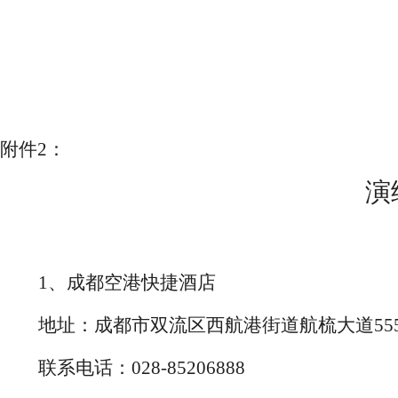
附件
2：
演
1、成都空港快捷酒店
地址：成都市双流区
西航港
街道航梳大道
5
联系电话：
028-85206888