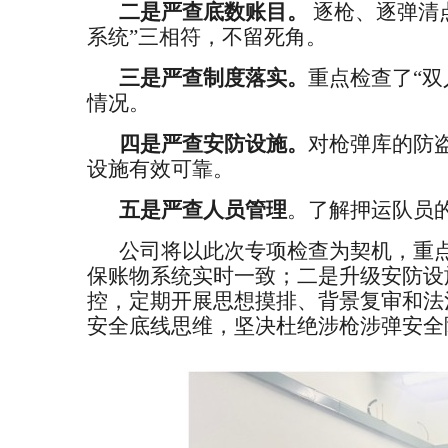
二是
严查底数账目
。
逐枪、逐弹清
系统”三相符，不留死角。
三是
严查制度落实
。
重点检查了
“
情况。
四是
严查安防设施
。
对枪弹库的防
设施有效可靠。
五是
严查人员管理
。
了解押运队员
公司将以此次专项检查为契机，重
保账物系统实时一致；二是升级安防设
控，定期开展思想摸排、背景复审和法
安全底线思维，坚决杜绝涉枪涉弹安全