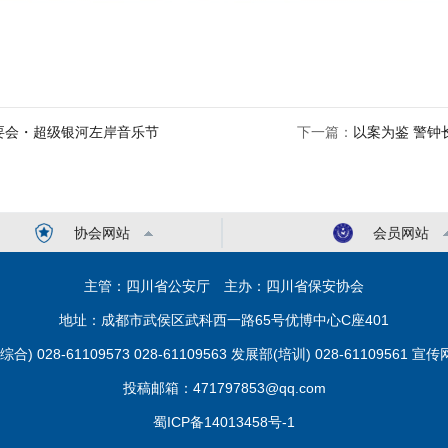
要会・超级银河左岸音乐节
下一篇：
以案为鉴 警钟
协会网站
会员网站
主管：四川省公安厅 主办：四川省保安协会
地址：成都市武侯区武科西一路65号优博中心C座401
028-61109573 028-61109563 发展部(培训) 028-61109561 宣传网
投稿邮箱：471797853@qq.com
蜀ICP备14013458号-1