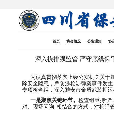
首页
协会概况
公告通知
协
深入摸排强监管 严守底线保
为认真贯彻落实上级公安机关关于
除安全隐患，严防涉枪涉弹案事件发生
专项检查组，深入雅安市金盾武装押运
一
是
聚焦关键环节
。
检查组秉持
“
对、现场问询”相结合的方式，对枪弹