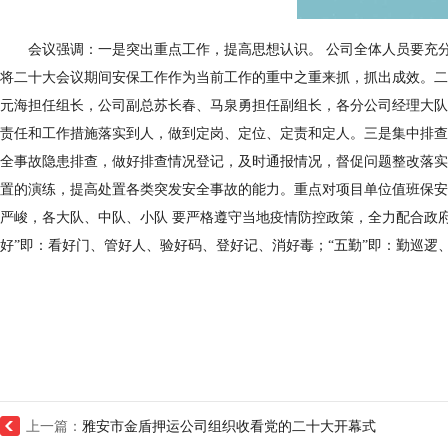
会议强调：
一
是
突出重点工作，
提高
思想
认识
。
公司全体
人员
要
充
将二十大会议期间安保工作作为当前工作的重中之重来抓
，
抓出成效
。
二
元海担任组长，公司副总苏长春、马泉勇担任副组长，各分公司经理大队
责任和工作措施落实到人，做到定岗、定位、定责
和定人
。
三是
集中排查
全
事故
隐患排查，
做好排查情况登记，及时通报情况，督促问题整改落实
置的演练，提高处置各类突发安全事故的能力。
重点
对
项目
单位
值班保安
严峻，
各大队、中队、小队
要
严格遵守当地疫情防控政策，全力配合政
好”即：看好门、管好人、验好码、登好记、消好毒；“五勤”即：勤巡逻
上一篇：
雅安市金盾押运公司组织收看党的二十大开幕式