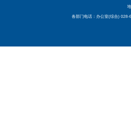
地
各部门电话：办公室(综合) 028-6110