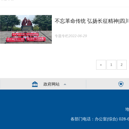
不忘革命传统 弘扬长征精神|
专题专栏
2022-06-29
«
1
2
政府网站
地
各部门电话：办公室(综合) 028-6110