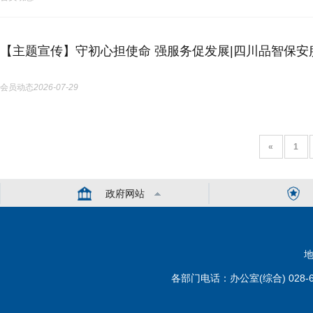
【主题宣传】守初心担使命 强服务促发展|四川品智保
会员动态
2026-07-29
«
1
政府网站
地
各部门电话：办公室(综合) 028-6110